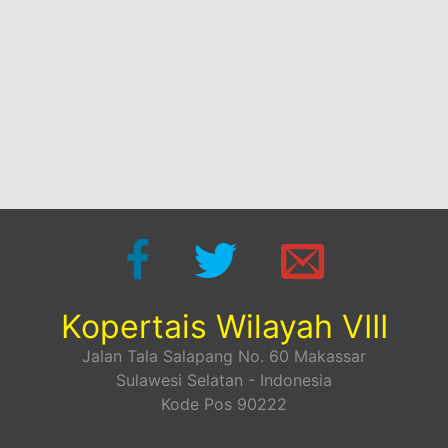
Kopertais Wilayah VIII
Jalan Tala Salapang No. 60 Makassar
Sulawesi Selatan - Indonesia
Kode Pos 90222